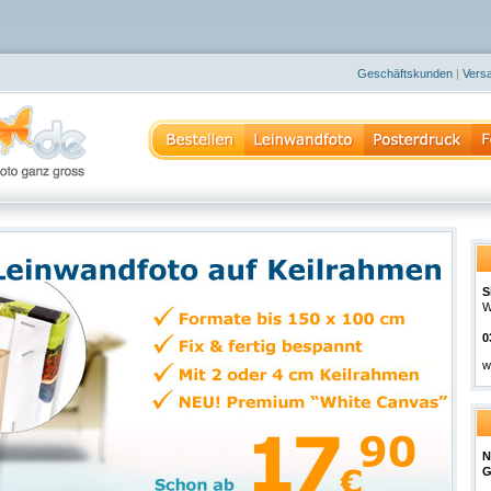
Geschäftskunden
|
Vers
S
W
0
w
N
G