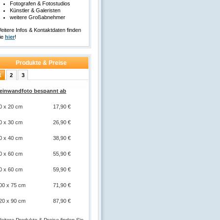
Fotografen & Fotostudios
Künstler & Galeristen
weitere Großabnehmer
eitere Infos & Kontaktdaten finden
ie
hier
!
Produkte & Preise
1
2
3
osterdruck ab
0 x 20 cm
2,95 €
0 x 30 cm
4,95 €
0 x 40 cm
12,95 €
0 x 45 cm
13,95 €
0 x 60 cm
24,95 €
0 x 60 cm
24,95 €
00 x 75 cm
29,95 €
20 x 90 cm
44,95 €