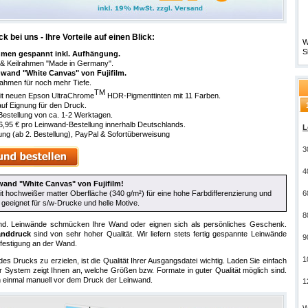
 bei uns - Ihre Vorteile auf einen Blick:
W
S
rahmen gespannt inkl. Aufhängung.
 & Keilrahmen "Made in Germany".
wand "White Canvas" von Fujifilm.
rahmen für noch mehr Tiefe.
TM
mit neuen Epson UltraChrome
HDR-Pigmenttinten mit 11 Farben.
auf Eignung für den Druck.
 Bestellung von ca. 1-2 Werktagen.
,95 € pro Leinwand-Bestellung innerhalb Deutschlands.
P
g (ab 2. Bestellung), PayPal & Sofortüberweisung
3
4
wand "White Canvas" von Fujifilm!
it hochweißer matter Oberfläche (340 g/m²) für eine hohe Farbdifferenzierung und
6
geeignet für s/w-Drucke und helle Motive.
6
wand. Leinwände schmücken Ihre Wand oder eignen sich als persönliches Geschenk.
anddruck
sind von sehr hoher Qualität. Wir liefern stets fertig gespannte Leinwände
8
efestigung an der Wand.
9
es Drucks zu erzielen, ist die Qualität Ihrer Ausgangsdatei wichtig. Laden Sie einfach
r System zeigt Ihnen an, welche Größen bzw. Formate in guter Qualität möglich sind.
ch einmal manuell vor dem Druck der Leinwand.
1
1