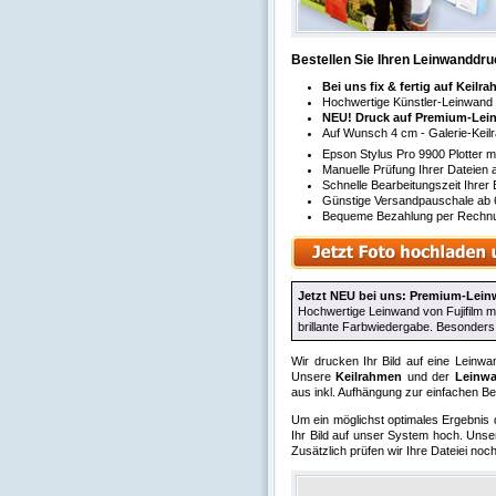
Bestellen Sie Ihren Leinwanddruck
Bei uns fix & fertig auf Keil
Hochwertige Künstler-Leinwand
NEU! Druck auf Premium-Lein
Auf Wunsch 4 cm - Galerie-Keil
Epson Stylus Pro 9900 Plotter 
Manuelle Prüfung Ihrer Dateien 
Schnelle Bearbeitungszeit Ihrer
Günstige Versandpauschale ab 6
Bequeme Bezahlung per Rechnun
Jetzt NEU bei uns: Premium-Lein
Hochwertige Leinwand von Fujifilm m
brillante Farbwiedergabe. Besonders 
Wir drucken Ihr Bild auf eine Lein
Unsere
Keilrahmen
und der
Leinw
aus inkl. Aufhängung zur einfachen B
Um ein möglichst optimales Ergebnis d
Ihr Bild auf unser System hoch. Unse
Zusätzlich prüfen wir Ihre Dateiei no